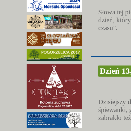
Słowa tej p
dzień, któr
czasu".
Dzień 13
Dzisiejszy 
śpiewanki, 
zabrakło te