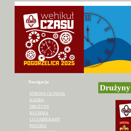
Nawigacja
Drużyny 
STRONA GŁÓWNA
KADRA
DRUŻYNY
KUCHNIA
CO ZABIERAMY
POGODA